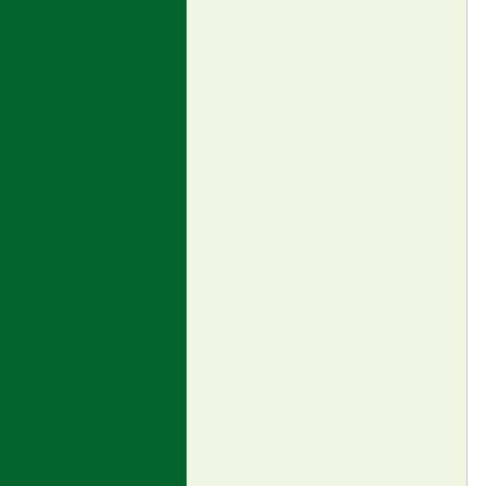
产品展示标题
产品展示标题