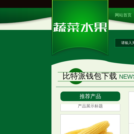
网站首页
产品展示标题
比特派钱包下载
NEW
推荐产品
产品展示标题