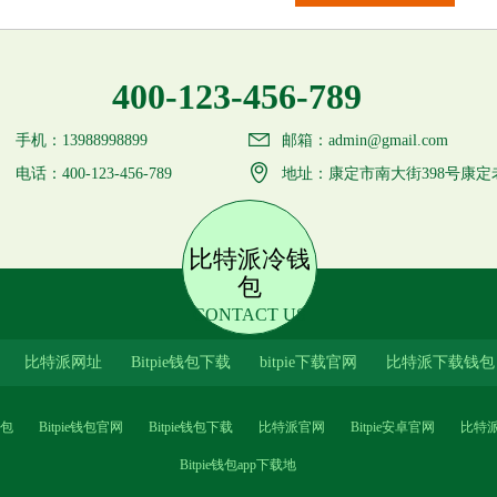
400-123-456-789
手机：13988998899
邮箱：
admin@gmail.com
电话：400-123-456-789
地址：康定市南大街398号康
比特派冷钱
包
CONTACT US
比特派网址
Bitpie钱包下载
bitpie下载官网
比特派下载钱包
钱包
Bitpie钱包官网
Bitpie钱包下载
比特派官网
Bitpie安卓官网
比特
Bitpie钱包app下载地