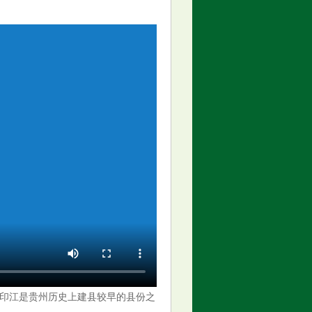
，印江是贵州历史上建县较早的县份之