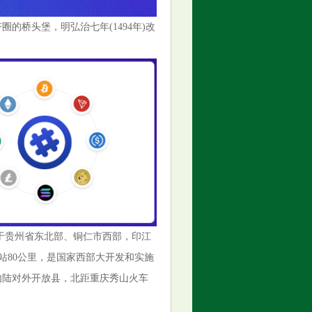
的桥头堡，明弘治七年(1494年)改
位于贵州省东北部、铜仁市西部，印江
火车站80公里，是国家西部大开发和实施
内陆对外开放县，北距重庆秀山火车