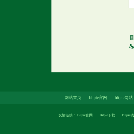
网站首页
bitpie官网
bitpie网站
友情链接：
Bitpie官网
Bitpie下载
Bitpie