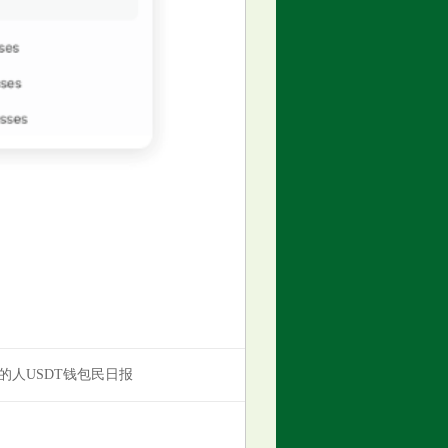
的人USDT钱包民日报