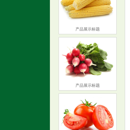
产品展示标题
产品展示标题