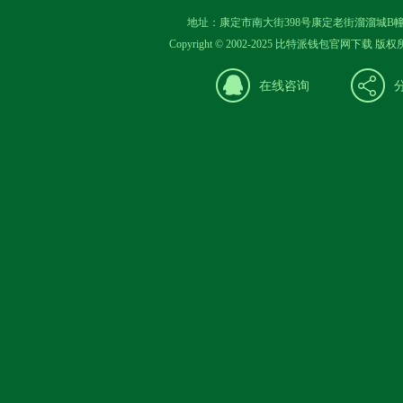
地址：康定市南大街398号康定老街溜溜城B幢三单元 电
Copyright © 2002-2025 比特派钱包官网
在线咨询
产品展示标题
产品展示标题