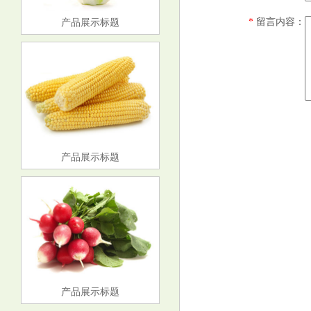
产品展示标题
*
留言内容：
产品展示标题
产品展示标题